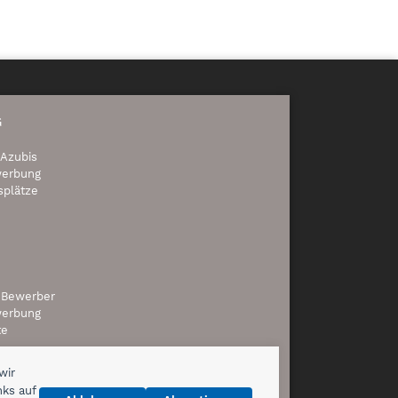
G
 Azubis
werbung
splätze
r Bewerber
werbung
te
wir
nks auf