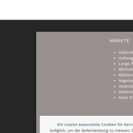
MÄRKTE
Hallers
Hofweg
Lange R
Milchst
Mühlen
Nagels
Osterst
Osterst
Sand 31
Wir nutzen essenzielle Cookies für Ker
lediglich, um die Seitenleistung zu messen. 