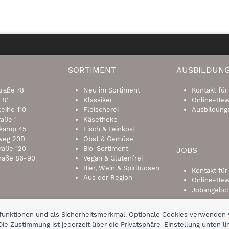
SORTIMENT
AUSBILDUN
traße 78
Neu im Sortiment
Kontakt für
 81
Klassiker
Online-Be
eihe 110
Fleischerei
Ausbildung
raße 1
Käsetheke
kamp 45
Fisch & Feinkost
weg 20D
Obst & Gemüse
raße 120
Bio-Sortiment
JOBS
raße 86-90
Vegan & Glutenfrei
Bier, Wein & Spirituosen
Kontakt fü
Aus der Region
Online-Be
Jobangebo
nfunktionen und als Sicherheitsmerkmal. Optionale Cookies verwenden 
Die Zustimmung ist jederzeit über die Privatsphäre-Einstellung unten li