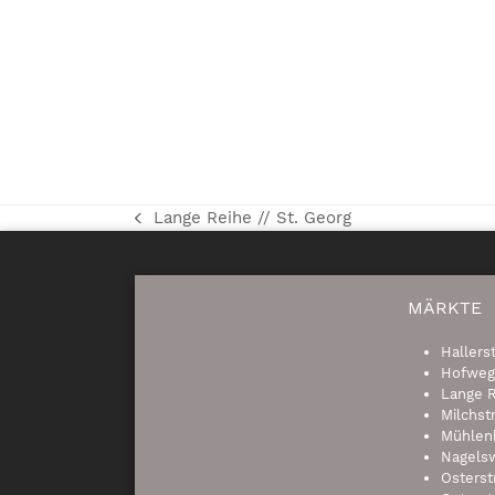
Lange Reihe // St. Georg
vorheriger
Beitrag:
MÄRKTE
Hallers
Hofweg
Lange R
Milchst
Mühlen
Nagels
Osterst