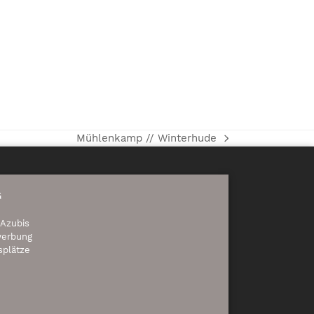
Mühlenkamp // Winterhude
Nächster
Beitrag:
G
 Azubis
werbung
splätze