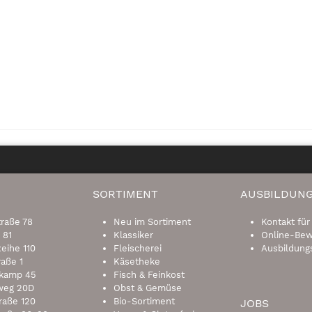
SORTIMENT
AUSBILDUN
traße 78
Neu im Sortiment
Kontakt für
 81
Klassiker
Online-Be
eihe 110
Fleischerei
Ausbildung
raße 1
Käsetheke
kamp 45
Fisch & Feinkost
weg 20D
Obst & Gemüse
raße 120
Bio-Sortiment
JOBS