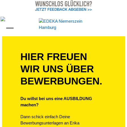
Skip
to
content
Open
Close
mobile
mobile
menu
menu
HIER FREUEN
WIR UNS ÜBER
BEWERBUNGEN.
Du willst bei uns eine AUSBILDUNG
machen?
Dann schick einfach Deine
Bewerbungsunterlagen an Erika