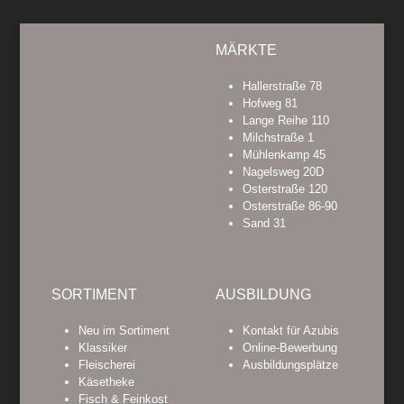
MÄRKTE
Hallerstraße 78
Hofweg 81
Lange Reihe 110
Milchstraße 1
Mühlenkamp 45
Nagelsweg 20D
Osterstraße 120
Osterstraße 86-90
Sand 31
SORTIMENT
AUSBILDUNG
Neu im Sortiment
Kontakt für Azubis
Klassiker
Online-Bewerbung
Fleischerei
Ausbildungsplätze
Käsetheke
Fisch & Feinkost