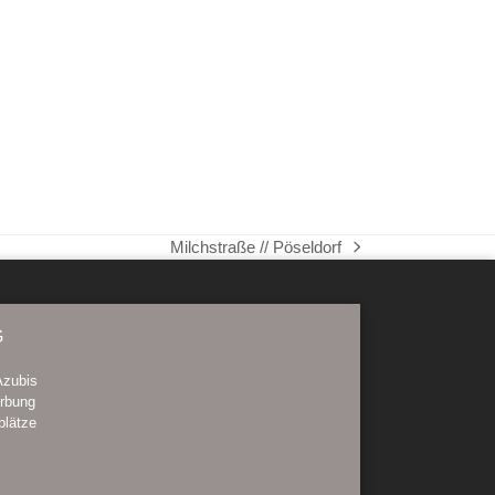
Milchstraße // Pöseldorf
Nächster
Beitrag:
G
Azubis
rbung
plätze