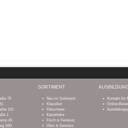
SORTIMENT
AUSBILDUN
raße 78
Neu im Sortiment
Kontakt für 
81
Klassiker
Online-Bewe
eihe 110
Fleischerei
Ausbildungs
aße 1
Käsetheke
kamp 45
Fisch & Feinkost
eg 20D
Obst & Gemüse