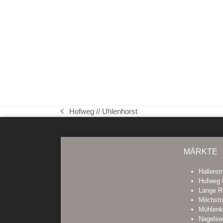
Hofweg // Uhlenhorst
vorheriger
Beitrag:
MÄRKTE
Hallerst
Hofweg 
Lange R
Milchstr
Mühlen
Nagelsw