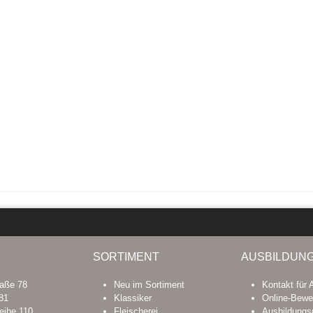
SORTIMENT
AUSBILDUN
raße 78
Neu im Sortiment
Kontakt für 
81
Klassiker
Online-Bewe
eihe 110
Fleischerei
Ausbildungs