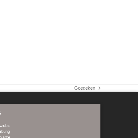
Goedeken
Nächster
Beitrag:
G
Azubis
rbung
plätze