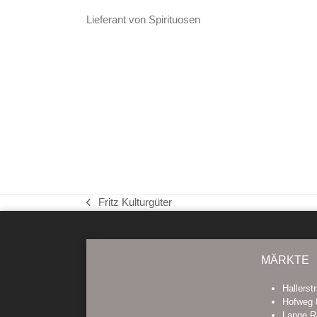
Lieferant von Spirituosen
Fritz Kulturgüter
vorheriger
Beitrag:
MÄRKTE
Hallerst
Hofweg 
Lange R