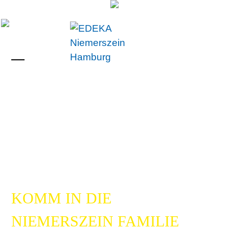
Skip
to
content
Open
Close
mobile
mobile
menu
menu
KOMM IN DIE
NIEMERSZEIN FAMILIE