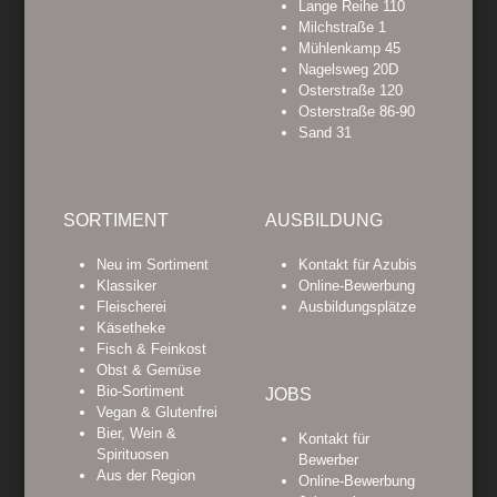
Lange Reihe 110
Milchstraße 1
Mühlenkamp 45
Nagelsweg 20D
Osterstraße 120
Osterstraße 86-90
Sand 31
SORTIMENT
AUSBILDUNG
Neu im Sortiment
Kontakt für Azubis
Klassiker
Online-Bewerbung
Fleischerei
Ausbildungsplätze
Käsetheke
Fisch & Feinkost
Obst & Gemüse
Bio-Sortiment
JOBS
Vegan & Glutenfrei
Bier, Wein &
Kontakt für
Spirituosen
Bewerber
Aus der Region
Online-Bewerbung